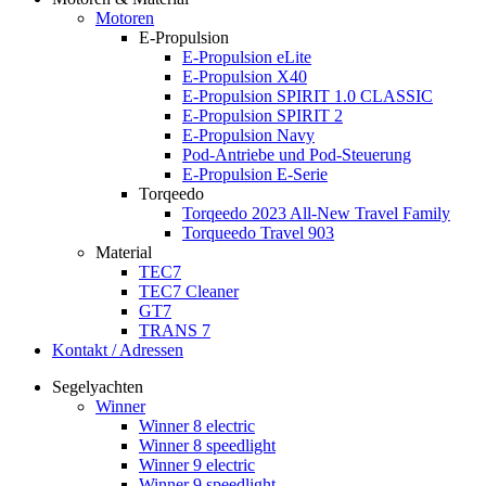
Motoren
E-Propulsion
E-Propulsion eLite
E-Propulsion X40
E-Propulsion SPIRIT 1.0 CLASSIC
E-Propulsion SPIRIT 2
E-Propulsion Navy
Pod-Antriebe und Pod-Steuerung
E-Propulsion E-Serie
Torqeedo
Torqeedo 2023 All-New Travel Family
Torqueedo Travel 903
Material
TEC7
TEC7 Cleaner
GT7
TRANS 7
Kontakt / Adressen
Segelyachten
Winner
Winner 8 electric
Winner 8 speedlight
Winner 9 electric
Winner 9 speedlight