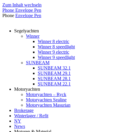
Zum Inhalt wechseln
Phone
Envelope
Pen
Phone
Envelope
Pen
Segelyachten
Winner
Winner 8 electric
Winner 8 speedlight
Winner 9 electric
Winner 9 speedlight
SUNBEAM
SUNBEAM 32.1
SUNBEAM 29.1
SUNBEAM 28.1
SUNBEAM 22.1
Motoryachten
Motoryachten – Ryck
Motoryachten Sealine
Motoryachten Masurian
Brokerage
Winterlager / Refit
NY
News
Motoren & Material