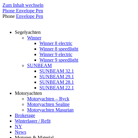
Zum Inhalt wechseln
Phone
Envelope
Pen
Phone
Envelope
Pen
Segelyachten
Winner
Winner 8 electric
Winner 8 speedlight
Winner 9 electric
Winner 9 speedlight
SUNBEAM
SUNBEAM 32.1
SUNBEAM 29.1
SUNBEAM 28.1
SUNBEAM 22.1
Motoryachten
Motoryachten – Ryck
Motoryachten Sealine
Motoryachten Masurian
Brokerage
Winterlager / Refit
NY
News
Motoren & Material