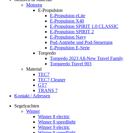
Motoren
E-Propulsion
E-Propulsion eLite
E-Propulsion X40
E-Propulsion SPIRIT 1.0 CLASSIC
E-Propulsion SPIRIT 2
E-Propulsion Navy
Pod-Antriebe und Pod-Steuerung
E-Propulsion E-Serie
Torqeedo
Torqeedo 2023 All-New Travel Family
Torqueedo Travel 903
Material
TEC7
TEC7 Cleaner
GT7
TRANS 7
Kontakt / Adressen
Segelyachten
Winner
Winner 8 electric
Winner 8 speedlight
Winner 9 electric
Winner 9 speedlight