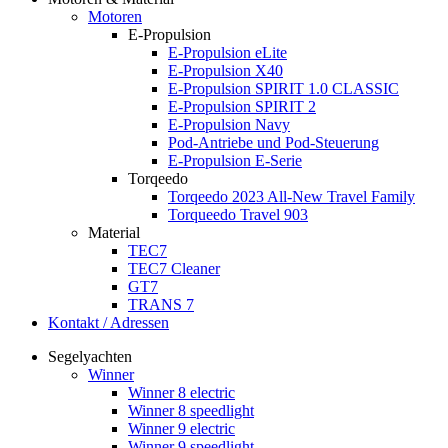
Motoren
E-Propulsion
E-Propulsion eLite
E-Propulsion X40
E-Propulsion SPIRIT 1.0 CLASSIC
E-Propulsion SPIRIT 2
E-Propulsion Navy
Pod-Antriebe und Pod-Steuerung
E-Propulsion E-Serie
Torqeedo
Torqeedo 2023 All-New Travel Family
Torqueedo Travel 903
Material
TEC7
TEC7 Cleaner
GT7
TRANS 7
Kontakt / Adressen
Segelyachten
Winner
Winner 8 electric
Winner 8 speedlight
Winner 9 electric
Winner 9 speedlight