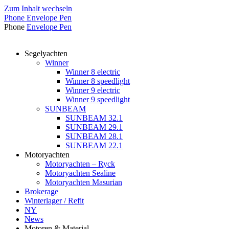
Zum Inhalt wechseln
Phone
Envelope
Pen
Phone
Envelope
Pen
Segelyachten
Winner
Winner 8 electric
Winner 8 speedlight
Winner 9 electric
Winner 9 speedlight
SUNBEAM
SUNBEAM 32.1
SUNBEAM 29.1
SUNBEAM 28.1
SUNBEAM 22.1
Motoryachten
Motoryachten – Ryck
Motoryachten Sealine
Motoryachten Masurian
Brokerage
Winterlager / Refit
NY
News
Motoren & Material