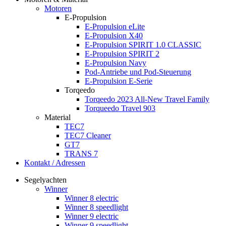
Motoren
E-Propulsion
E-Propulsion eLite
E-Propulsion X40
E-Propulsion SPIRIT 1.0 CLASSIC
E-Propulsion SPIRIT 2
E-Propulsion Navy
Pod-Antriebe und Pod-Steuerung
E-Propulsion E-Serie
Torqeedo
Torqeedo 2023 All-New Travel Family
Torqueedo Travel 903
Material
TEC7
TEC7 Cleaner
GT7
TRANS 7
Kontakt / Adressen
Segelyachten
Winner
Winner 8 electric
Winner 8 speedlight
Winner 9 electric
Winner 9 speedlight