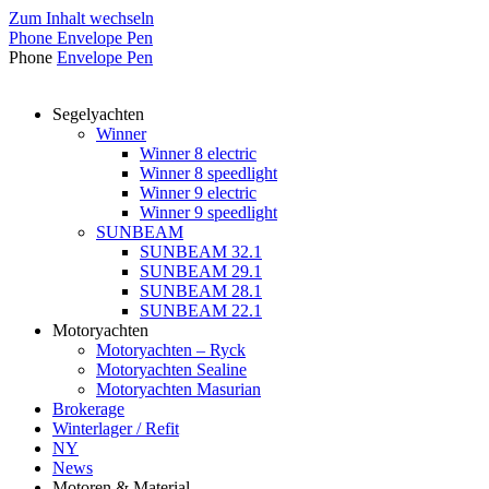
Zum Inhalt wechseln
Phone
Envelope
Pen
Phone
Envelope
Pen
Segelyachten
Winner
Winner 8 electric
Winner 8 speedlight
Winner 9 electric
Winner 9 speedlight
SUNBEAM
SUNBEAM 32.1
SUNBEAM 29.1
SUNBEAM 28.1
SUNBEAM 22.1
Motoryachten
Motoryachten – Ryck
Motoryachten Sealine
Motoryachten Masurian
Brokerage
Winterlager / Refit
NY
News
Motoren & Material