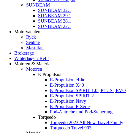
SUNBEAM
SUNBEAM 32.1
SUNBEAM 29.1
SUNBEAM 28.1
SUNBEAM 22.1
Motoryachten
Ryck
Sealine
Masurian
Brokerage
Winterlager / Refit
Motoren & Material
Motoren
E-Propulsion
E-Propulsion eLite
E-Propulsion X40
E-Propulsion SPIRIT 1.0 | PLUS | EVO
E-Propulsion SPIRIT 2
E-Propulsion Navy
E-Propulsion E-Serie
Pod-Antriebe und Pod-Steuerung
Torqeedo
Torqeedo 2023 All-New Travel Family
Torqueedo Travel 903