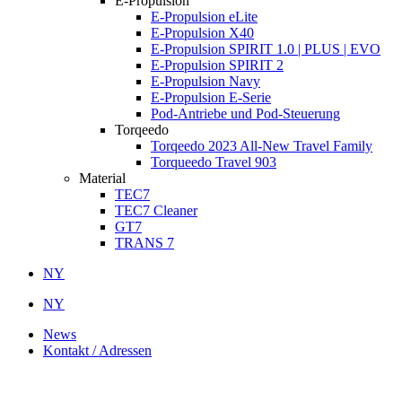
E-Propulsion
E-Propulsion eLite
E-Propulsion X40
E-Propulsion SPIRIT 1.0 | PLUS | EVO
E-Propulsion SPIRIT 2
E-Propulsion Navy
E-Propulsion E-Serie
Pod-Antriebe und Pod-Steuerung
Torqeedo
Torqeedo 2023 All-New Travel Family
Torqueedo Travel 903
Material
TEC7
TEC7 Cleaner
GT7
TRANS 7
NY
NY
News
Kontakt / Adressen