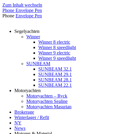
Zum Inhalt wechseln
Phone
Envelope
Pen
Phone
Envelope
Pen
Segelyachten
Winner
Winner 8 electric
Winner 8 speedlight
Winner 9 electric
Winner 9 speedlight
SUNBEAM
SUNBEAM 32.1
SUNBEAM 29.1
SUNBEAM 28.1
SUNBEAM 22.1
Motoryachten
Motoryachten – Ryck
Motoryachten Sealine
Motoryachten Masurian
Brokerage
Winterlager / Refit
NY
News
Motoren & Material