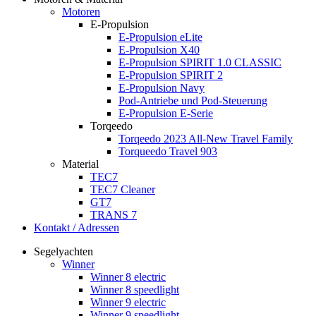
Motoren
E-Propulsion
E-Propulsion eLite
E-Propulsion X40
E-Propulsion SPIRIT 1.0 CLASSIC
E-Propulsion SPIRIT 2
E-Propulsion Navy
Pod-Antriebe und Pod-Steuerung
E-Propulsion E-Serie
Torqeedo
Torqeedo 2023 All-New Travel Family
Torqueedo Travel 903
Material
TEC7
TEC7 Cleaner
GT7
TRANS 7
Kontakt / Adressen
Segelyachten
Winner
Winner 8 electric
Winner 8 speedlight
Winner 9 electric
Winner 9 speedlight