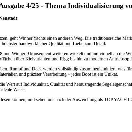
 Ausgabe 4/25 - Thema Individualisierung vo
 Neustadt
setzen, geht Winner Yachts einen anderen Weg. Die traditionsreiche Ma
t höchster handwerklicher Qualität und Liebe zum Detail.
 und Winner 9 konsequent weiterentwickelt und individuell an die Wü
rflächen über Kielvarianten und Rigg bis hin zu modernen Antriebsop
ieben. Rumpf und Deck werden vollständig zusammenlaminiert, was für 
erialien und präziser Verarbeitung – jedes Boot ist ein Unikat.
 die Wert auf Individualität, Qualität und herausragende Segeleigenscha
 ideale Weise.
lesen können, und sehen uns nach der Auszeichung als TOP YACHT 20